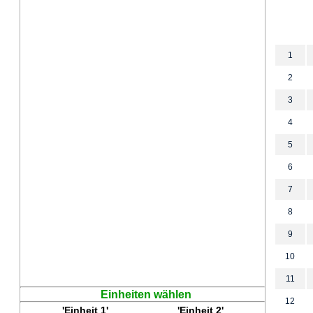
1
2
3
4
5
6
7
8
9
10
11
Einheiten wählen
12
'Einheit 1'
'Einheit 2'