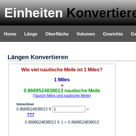
Einheiten
Konvertier
Home
Länge
Oberfläche
Volumen
Gewichte
Ge
Längen Konvertieren
Wie viel nautische Meile ist 1 Miles?
1 Miles
=
0.8689524838013 nautische Meile
(Tausch Miles und nautische Meile)
Umrechner
0.8689524838013 X
=
???
0.8689524838013 X 1 = 0.8689524838013