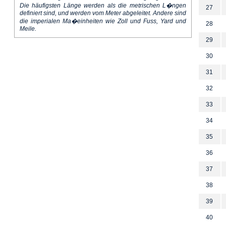
Die häufigsten Länge werden als die metrischen L�ngen
27
definiert sind, und werden vom Meter abgeleitet. Andere sind
die imperialen Ma�einheiten wie Zoll und Fuss, Yard und
28
Meile.
29
30
31
32
33
34
35
36
37
38
39
40