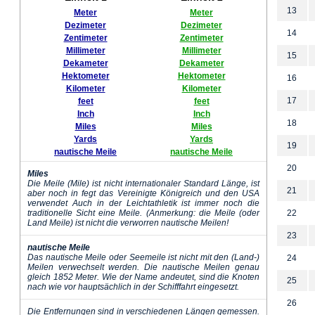
13
Meter
Meter
Dezimeter
Dezimeter
14
Zentimeter
Zentimeter
Millimeter
Millimeter
15
Dekameter
Dekameter
Hektometer
Hektometer
16
Kilometer
Kilometer
17
feet
feet
Inch
Inch
18
Miles
Miles
Yards
Yards
19
nautische Meile
nautische Meile
20
Miles
Die Meile (Mile) ist nicht internationaler Standard Länge, ist
21
aber noch in fegt das Vereinigte Königreich und den USA
verwendet Auch in der Leichtathletik ist immer noch die
traditionelle Sicht eine Meile. (Anmerkung: die Meile (oder
22
Land Meile) ist nicht die verworren nautische Meilen!
23
nautische Meile
Das nautische Meile oder Seemeile ist nicht mit den (Land-)
24
Meilen verwechselt werden. Die nautische Meilen genau
gleich 1852 Meter. Wie der Name andeutet, sind die Knoten
25
nach wie vor hauptsächlich in der Schifffahrt eingesetzt.
26
Die Entfernungen sind in verschiedenen Längen gemessen.