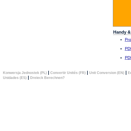
Handy &
Pr
PD
PD
|
|
|
Konwersja Jednostek (PL)
Convertir Unités (FR)
Unit Conversion (EN)
E
|
Unidades (ES)
Dreieck Berechnen?